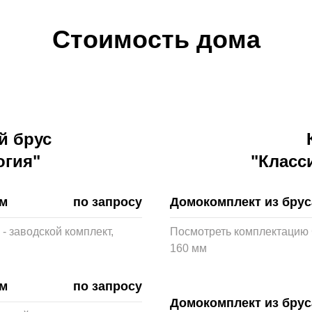
Стоимость дома
 брус
огия"
"Класс
мм
по запросу
Домокомплект из брус
- заводской комплект,
Посмотреть комплектацию 
160 мм
мм
по запросу
Домокомплект из брус