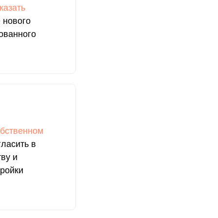
казать
 нового
ованного
обственном
гласить в
ву и
тройки