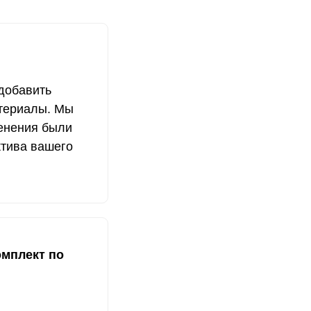
добавить
териалы. Мы
менения были
ктива вашего
омплект по