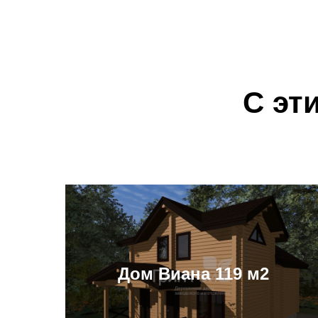
С эт
Дом Виана 119 м2